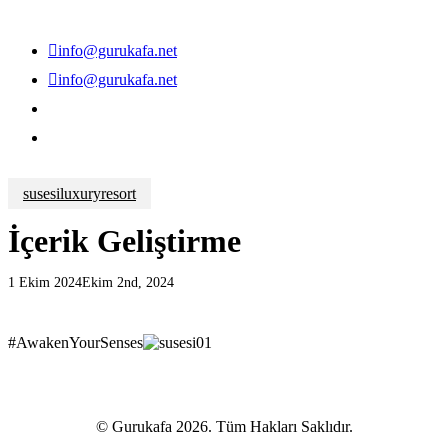
info@gurukafa.net
info@gurukafa.net
search
Menu
search
Menu
susesiluxuryresort
İçerik Geliştirme
1 Ekim 2024
Ekim 2nd, 2024
#AwakenYourSenses
© Gurukafa
2026
. Tüm Hakları Saklıdır.