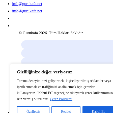
info@gurukafa.net
info@gurukafa.net
search
Menu
search
Menu
© Gurukafa
2026
. Tüm Hakları Saklıdır.
Gizliliğinize değer veriyoruz
Tarama deneyiminizi geliştirmek, kişiselleştirilmiş reklamlar veya
içerik sunmak ve trafiğimizi analiz etmek için çerezleri
kullanıyoruz. “Kabul Et” seçeneğine tıklayarak çerez kullanımımız
izin vermiş olursunuz.
Çerez Politikası
Özelleştir
Reddet
Kabul Et
Close
Anasayfa